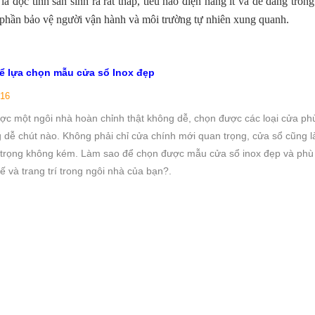
 độc tính sản sinh ra rất thấp, tiêu hao điện năng ít và dễ dàng trong
phần bảo vệ người vận hành và môi trường tự nhiên xung quanh.
ể lựa chọn mẫu cửa sổ Inox đẹp
/16
ược một ngôi nhà hoàn chỉnh thật không dễ, chọn được các loại cửa ph
 dễ chút nào. Không phải chỉ cửa chính mới quan trọng, cửa sổ cũng l
trọng không kém. Làm sao để chọn được mẫu cửa sổ inox đẹp và phù
kế và trang trí trong ngôi nhà của bạn?.