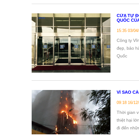
CỬA TỰ Đ
QUỐC CỦA
15:35 03/04
Công ty Vĩ
đẹp, bảo h
Quốc
VÌ SAO C
09:18 16/12
Thời gian 
thiệt hại l
đi đến nhữn