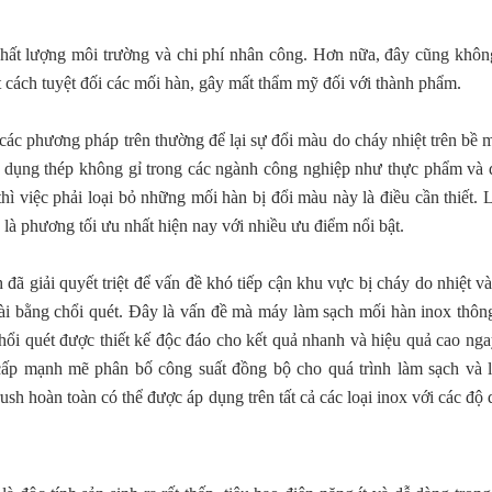
ất lượng môi trường và chi phí nhân công. Hơn nữa, đây cũng không
t cách tuyệt đối các mối hàn, gây mất thẩm mỹ đối với thành phẩm.
các phương pháp trên thường để lại sự đổi màu do cháy nhiệt trên bề 
g dụng thép không gỉ trong các ngành công nghiệp như thực phẩm và 
 thì việc phải loại bỏ những mối hàn bị đổi màu này là điều cần thiết.
à phương tối ưu nhất hiện nay với nhiều ưu điểm nổi bật.
 giải quyết triệt để vấn đề khó tiếp cận khu vực bị cháy do nhiệt và
ài bằng chổi quét. Đây là vấn đề mà máy làm sạch mối hàn inox thôn
ổi quét được thiết kế độc đáo cho kết quả nhanh và hiệu quả cao nga
 cấp mạnh mẽ phân bố công suất đồng bộ cho quá trình làm sạch và 
 hoàn toàn có thể được áp dụng trên tất cả các loại inox với các độ