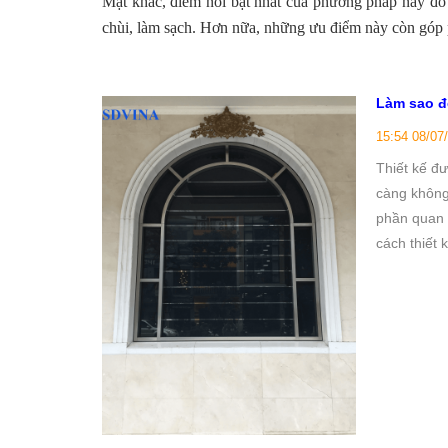
Mặt khác, điểm nổi bật nhất của phương pháp này đó là
chùi, làm sạch. Hơn nữa, những ưu điểm này còn góp 
Làm sao đ
15:54 08/07
Thiết kế đ
càng không
phần quan 
cách thiết 