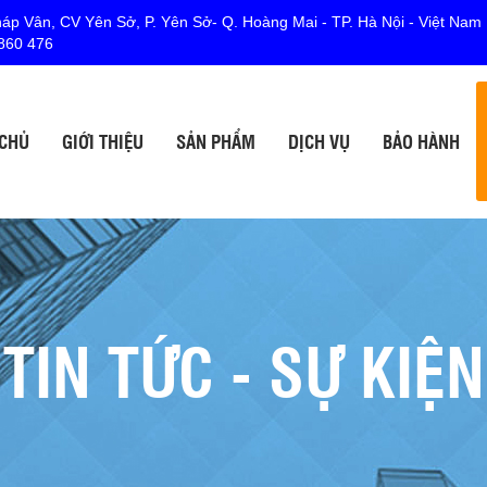
p Vân, CV Yên Sở, P. Yên Sở- Q. Hoàng Mai - TP. Hà Nội - Việt Nam
860 476
 CHỦ
GIỚI THIỆU
SẢN PHẨM
DỊCH VỤ
BẢO HÀNH
TIN TỨC - SỰ KIỆN