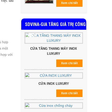
 việc lau
Xem chi tiết
SDVINA-GIA TĂNG GIÁ TRỊ CÔNG
TRÌNH
ù hợp
à một
CỬA TẦNG THANG MÁY INOX
LUXURY
 hợp với
Xem chi tiết
CỬA INOX LUXURY
Xem chi tiết