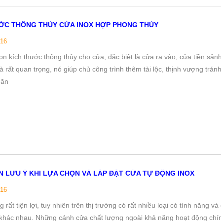
ỚC THÔNG THỦY CỬA INOX HỢP PHONG THỦY
/16
ọn kích thước thông thủy cho cửa, đặc biệt là cửa ra vào, cửa tiền sản
là rất quan trọng, nó giúp chủ công trình thêm tài lộc, thịnh vượng trán
hăn
ẦN LƯU Ý KHI LỰA CHỌN VÀ LẮP ĐẶT CỬA TỰ ĐỘNG INOX
/16
 rất tiện lợi, tuy nhiên trên thị trường có rất nhiều loại có tính năng và
khác nhau. Những cánh cửa chất lượng ngoài khả năng hoạt động chí