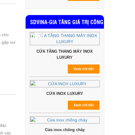
SDVINA-GIA TĂNG GIÁ TRỊ CÔNG
TRÌNH
h cho
h gặp xui
CỬA TẦNG THANG MÁY INOX
LUXURY
Xem chi tiết
CỬA INOX LUXURY
Xem chi tiết
 đặc
Cửa inox chống cháy
nh xác