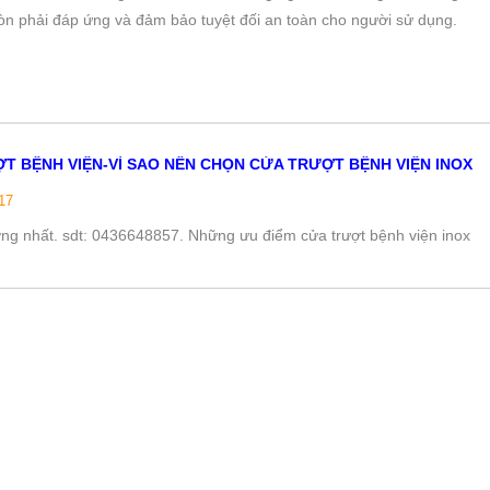
còn phải đáp ứng và đảm bảo tuyệt đối an toàn cho người sử dụng.
T BỆNH VIỆN-VÌ SAO NÊN CHỌN CỬA TRƯỢT BỆNH VIỆN INOX
/17
ng nhất. sdt: 0436648857. Những ưu điểm cửa trượt bệnh viện inox