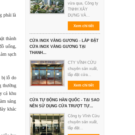
vừa qua, Công ty
TNHH XÂY
 phải là
DỰNG VÀ...
Xem chi tiết
mặt thành
CỬA INOX VÀNG GƯƠNG - LẮP ĐẶT
đồ uống,
CỬA INOX VÀNG GƯƠNG TẠI
THANH...
 Làm sạch
CTY VĨNH CỬU
chuyên sản xuất,
lắp đặt cửa...
 bị lỗ do
g thường
Xem chi tiết
y cả khu
CỬA TỰ ĐỘNG HÀN QUỐC - TẠI SAO
làm sáng
NÊN SỬ DỤNG CỬA TRƯỢT TỰ...
 dày khác
Công ty Vĩnh Cửu
chuyên sản xuất,
lắp đặt...