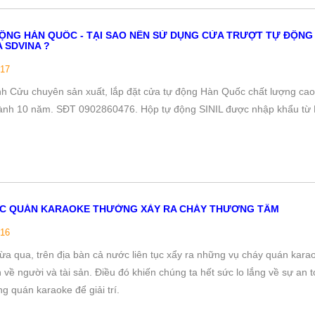
ỘNG HÀN QUỐC - TẠI SAO NÊN SỬ DỤNG CỬA TRƯỢT TỰ ĐỘNG
 SDVINA ?
/17
nh Cửu chuyên sản xuất, lắp đặt cửa tự động Hàn Quốc chất lượng cao
ành 10 năm. SĐT 0902860476. Hộp tự động SINIL được nhập khẩu từ
ÁC QUÁN KARAOKE THƯỜNG XẢY RA CHÁY THƯƠNG TÂM
/16
vừa qua, trên địa bàn cả nước liên tục xẩy ra những vụ cháy quán kara
ớn về người và tài sản. Điều đó khiến chúng ta hết sức lo lắng về sự an t
g quán karaoke để giải trí.