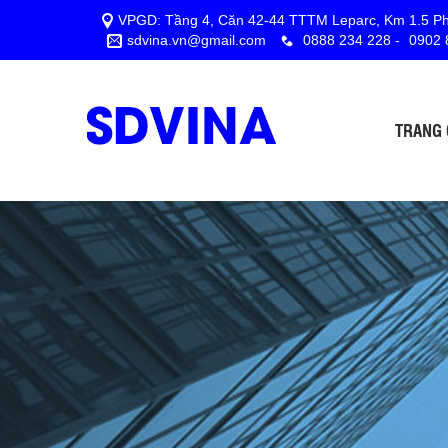
VPGD: Tầng 4, Căn 42-44 TTTM Leparc, Km 1.5 Phá
sdvina.vn@gmail.com
0888 234 228
-
0902 
TRANG