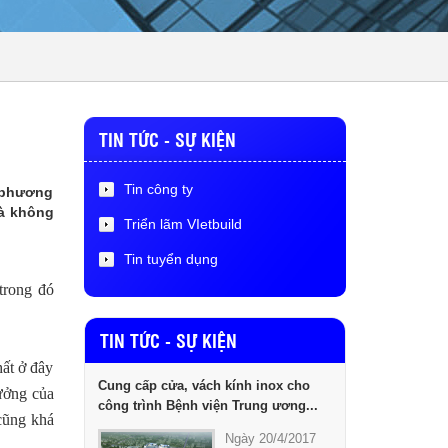
TIN TỨC - SỰ KIỆN
Tin công ty
c phương
và không
Triển lãm VIetbuild
Tin tuyển dụng
trong đó
TIN TỨC - SỰ KIỆN
hất ở đây
Cung cấp cửa, vách kính inox cho
hưởng của
công trình Bệnh viện Trung ương...
 cũng khá
Ngày 20/4/2017