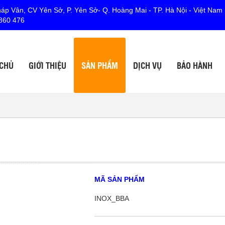
p Vân, CV Yên Sở, P. Yên Sở- Q. Hoàng Mai - TP. Hà Nội - Việt Nam
860 476
 CHỦ
GIỚI THIỆU
SẢN PHẨM
DỊCH VỤ
BẢO HÀNH
MÃ SẢN PHẨM
INOX_BBA