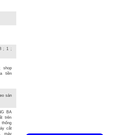
Cửa trượt tự động tiền sảnh
Cửa thủy lực khung inox kính
Cửa thủy lực càng cua inox
Cửa chống cháy 1 cánh
 ; 1 ;
Cửa chống cháy 2 cánh
Cửa trượt tấm liền 1 cánh
; shop
a tiền
Cửa trượt tấm liền 2 cánh
Cửa thép vân gỗ chống cháy
Ốp vách tường
heo sản
Thanh định hình inox
NG BA
Ban công - Lan can inox
t trên
 thống
áy cắt
, máy