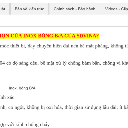
uật
Bản vẽ kiến trúc
Chính sách - Bảo hành
Videos - Cli
HỌN CỬA INOX BÓNG B/A CỦA SDVINA?
óc thiết bị, dây chuyền hiện đại nên bề mặt phẳng, không tì
04 có độ sáng đều, bề mặt xử lý chống bám bẩn, chống vi kh
Inox bóng B/A
ính xác
, co ngót, không bị oxi hóa, thời gian sử dụng lâu dài, ít bả
hợp với kính chống cháy