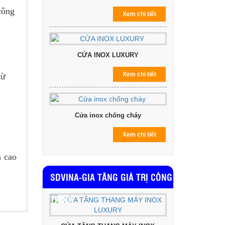
công
Xem chi tiết
CỬA INOX LUXURY
Xem chi tiết
từ
Cửa inox chống cháy
Xem chi tiết
à cao
SDVINA-GIA TĂNG GIÁ TRỊ CÔNG
TRÌNH