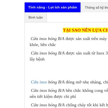
Tính năng - Lợi ích sản phẩm
Thông số kỹ th
Bình luận
TẠI SAO NÊN LỰA C
Cửa inox bóng B/A
được sản xuất trên máy m
khỏe, bền chắc
Cửa inox
bóng B/A
được sản xuất từ
Inox 3
lây bệnh
Cửa inox
bóng B/A
đóng mở nhẹ nhàng, ch
Cửa inox
bóng B/A
bền chắc không cong vênh
nên tiết kiệm được chi phí
Cửa inox
bóng B/A
chống cháy tốt khi kết 