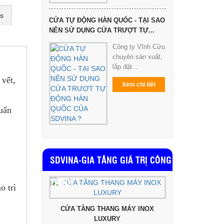
ps
CỬA TỰ ĐỘNG HÀN QUỐC - TẠI SAO
NÊN SỬ DỤNG CỬA TRƯỢT TỰ...
Công ty Vĩnh Cửu
chuyên sản xuất,
lắp đặt...
 vết,
Xem chi tiết
uẩn
SDVINA-GIA TĂNG GIÁ TRỊ CÔNG
TRÌNH
o trì
CỬA TẦNG THANG MÁY INOX
LUXURY