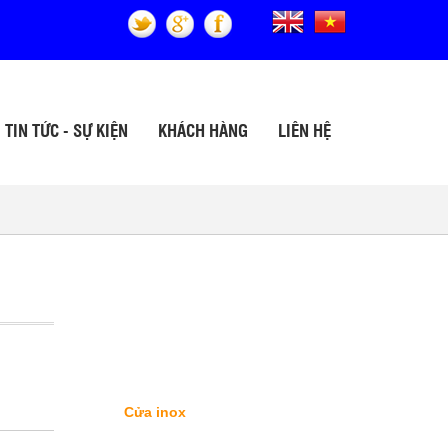
TIN TỨC - SỰ KIỆN
KHÁCH HÀNG
LIÊN HỆ
SẢN PHẨM
Vách kính inox
THANG MÁY INOX
Cửa inox
Cửa inox Luxury