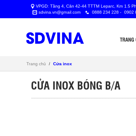
VPGD: Tầng 4, Căn 42-44 TTTM Leparc, Km 1.5 Phá
sdvina.vn@gmail.com
0888 234 228
-
0902 
TRANG
Trang chủ
/
Cửa inox
CỬA INOX BÓNG B/A