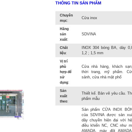
THÔNG TIN SẢN PHẨM
Chuyên
Cửa inox
:
mục
Hãng
SDVINA
sản
:
xuất
INOX 304 bóng BA, dày 0,8
Chất
:
1,2 ; 1,5 mm
liệu
Vị trí
Cửa nhà hàng, khách sạn
phù
thời trang, mỹ phẩm. Cử
hợp để
sảnh, cửa nhà mặt phố
sử
:
dụng
Sản
Thiết kế. Bản vẽ yêu cầu. T
xuất
phẩm mẫu
:
theo
Sản phẩm CỬA INOX BÓ
của SDVINA được sản xuấ
dây chuyền hiện đại với hệ
điều khiển NC, CNC như m
AMADA, máy đột AMADA