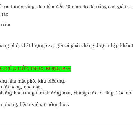
bề mặt inox sáng, đẹp bền đến 40 năm do đó nâng cao giá trị 
 tác
0 năm
hong phú, chất lượng cao, giá cả phải chăng được nhập khẩu 
G CỦA CỬA INOX BÓNG B/A
hu nhà mặt phố, khu biệt thự.
cửa hàng, nhà dân.
hững khu trung tâm thương mại, chung cư cao tầng, Toà nh
n phòng, bệnh viện, trường học.