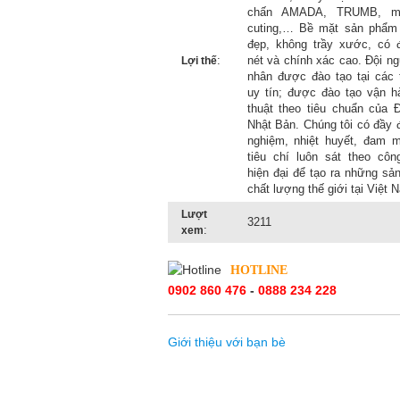
chấn AMADA, TRUMB, m
cuting,… Bề mặt sản phẩm
đẹp, không trầy xước, có 
:
nét và chính xác cao. Đội n
Lợi thế
nhân được đào tạo tại các 
uy tín; được đào tạo vận h
thuật theo tiêu chuẩn của 
Nhật Bản. Chúng tôi có đầy 
nghiệm, nhiệt huyết, đam m
tiêu chí luôn sát theo côn
hiện đại để tạo ra những s
chất lượng thế giới tại Việt 
Lượt
3211
:
xem
HOTLINE
0902 860 476
-
0888 234 228
Giới thiệu với bạn bè