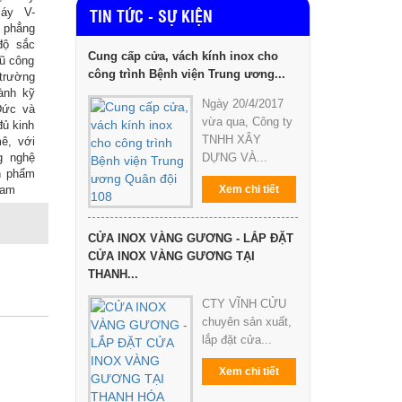
TIN TỨC - SỰ KIỆN
áy V-
 phẳng
độ sắc
Cung cấp cửa, vách kính inox cho
gũ công
công trình Bệnh viện Trung ương...
trường
ành kỹ
Ngày 20/4/2017
Đức và
vừa qua, Công ty
đủ kinh
TNHH XÂY
ê, với
g nghệ
DỰNG VÀ...
ản phẩm
Nam
Xem chi tiết
CỬA INOX VÀNG GƯƠNG - LẮP ĐẶT
CỬA INOX VÀNG GƯƠNG TẠI
THANH...
CTY VĨNH CỬU
chuyên sản xuất,
lắp đặt cửa...
Xem chi tiết