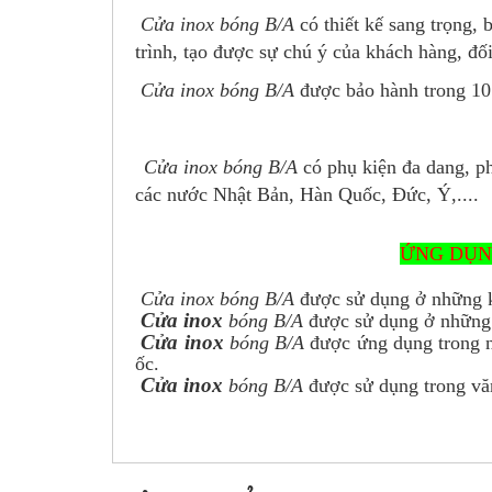
Cửa inox
bóng B/A
có thiết kế sang trọng, 
trình, tạo được sự chú ý của khách hàng, đối
Cửa inox
bóng B/A
được bảo hành trong 1
C
ửa inox
bóng B/A
có phụ kiện đa dang, p
các nước Nhật Bản, Hàn Quốc, Đức, Ý,....
ỨNG DỤN
Cửa inox
bóng B/A
được sử dụng ở những k
Cửa inox
bóng B/A
được sử dụng ở những 
Cửa inox
bóng B/A
được ứng dụng trong n
ốc.
Cửa inox
bóng B/A
được sử dụng trong vă