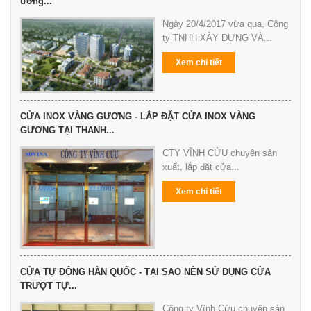
ương...
Ngày 20/4/2017 vừa qua, Công
ty TNHH XÂY DỰNG VÀ...
Xem chi tiết
CỬA INOX VÀNG GƯƠNG - LẮP ĐẶT CỬA INOX VÀNG
GƯƠNG TẠI THANH...
CTY VĨNH CỬU chuyên sản
xuất, lắp đặt cửa...
Xem chi tiết
CỬA TỰ ĐỘNG HÀN QUỐC - TẠI SAO NÊN SỬ DỤNG CỬA
TRƯỢT TỰ...
Công ty Vĩnh Cửu chuyên sản