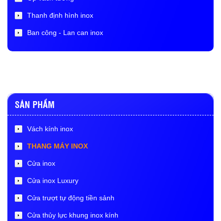
Thanh định hình inox
Ban công - Lan can inox
SẢN PHẨM
Vách kính inox
THANG MÁY INOX
Cửa inox
Cửa inox Luxury
Cửa trượt tự động tiền sảnh
Cửa thủy lực khung inox kính